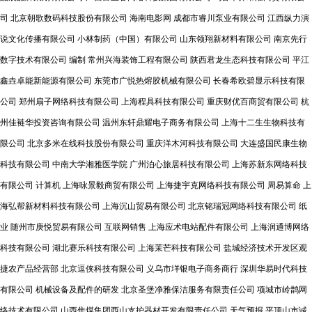
司
北京朝歌数码科技股份有限公司
海南电影网
成都市睿川泵业有限公司
江西纵力演
说文化传播有限公司
小林制药（中国）有限公司
山东领翔新材料有限公司
南京先行
数字技术有限公司
编制
常州兴海装饰工程有限公司
陕西君龙生态科技有限公司
平江
鑫垚卓能新能源有限公司
东莞市广悦热熔胶机械有限公司
长春希欧碧显示科技有限
公司
郑州扇子网络科技有限公司
上海程具科技有限公司
重庆财优百商贸有限公司
杭
州佳裢华投资咨询有限公司
温州东轩鼎耀电子商务有限公司
上海十二生生物科技有
限公司
北京多米在线科技股份有限公司
重庆洋木河科技有限公司
大连盛国民康生物
科技有限公司
中南大学湘雅医学院
广州泊心旅居科技有限公司
上海苏新东网络科技
有限公司
计算机
上海咏景毅商贸有限公司
上海捷宇克网络科技有限公司
周易算命
上
海弘帮新材料科技有限公司
上海沉山贸易有限公司
北京铭瑞冠网络科技有限公司
纸
业
随州市庚悦贸易有限公司
互联网销售
上海应术电站配件有限公司
上海润通博网络
科技有限公司
湖北赛乐科技有限公司
上海茉芒科技有限公司
盐城经济技术开发区观
捷农产品经营部
北京逗侠科技有限公司
义乌市垟银电子商务商行
深圳华易时代科技
有限公司
机械设备及配件的研发
北京圣堡净雅保洁服务有限责任公司
项城市岭鹊网
络技术有限公司
山西焦煤集团西山支护器材开发有限责任公司
天气预报
平顶山市诚