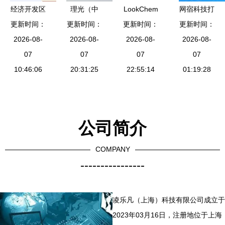
经济开发区
理光（中
LookChem
网宿科技打
小程序开发
更新时间：
国）投资确
更新时间：
全球化工领
更新时间：
响CDN涨价
更新时间：
网络技术服
2026-08-
2026-08-
认出席
域的专业信
2026-08-
第一枪 产
2026-08-
务的新引擎
07
2023国际
07
息与贸易服
07
业变局下，
07
10:46:06
绿色零碳
20:31:25
22:55:14
务平台
十大龙头厂
01:19:28
节，以创新
商迎来价值
技术服务赋
重估
能可持续发
公司简介
展
COMPANY
----------------
凌乐凡（上海）科技有限公司成立于
2023年03月16日，注册地位于上海