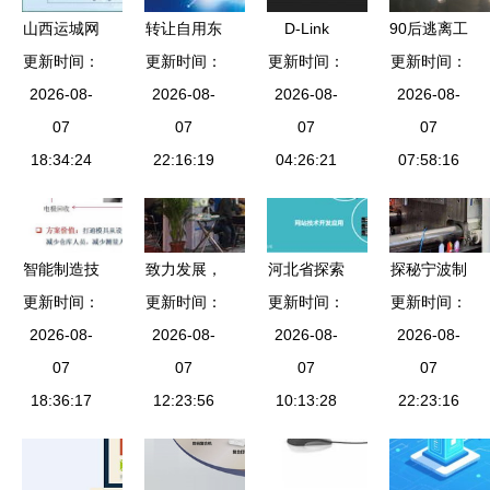
山西运城网
转让自用东
D-Link
90后逃离工
络电话包月
更新时间：
风天龙油罐
更新时间：
更新时间：
DSN-3400
更新时间：
厂 是网络
服务 24小
2026-08-
车及设备选
2026-08-
2026-08-
xStack
浪潮下的理
2026-08-
时任打，优
07
型核心要素
07
Storage 智
07
性选择，还
07
化通信效率
18:34:24
22:16:19
分析
能存储区域
04:26:21
是“吃饱了
07:58:16
的选择
网络的标杆
撑”？
之选
智能制造技
致力发展，
河北省探索
探秘宁波制
术与数字化
更新时间：
更新时间：
前景无限
互联网产业
更新时间：
造小巨人⑦
更新时间：
2026-08-
工厂应用
——记天津
2026-08-
集群有效运
2026-08-
方正 从产
2026-08-
——网络技
07
富东印刷材
07
营模式 网
07
品输出到服
07
术服务的核
18:36:17
料厂的网络
12:23:56
络技术服务
10:13:28
务赋能的网
22:23:16
心驱动
技术服务转
赋能区域经
络技术转型
型之路
济新生态
之路