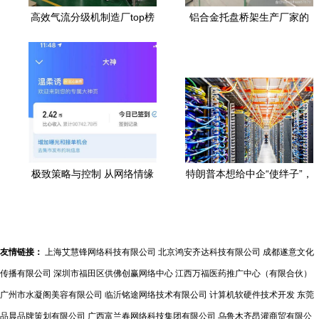
高效气流分级机制造厂top榜
铝合金托盘桥架生产厂家的
单:技术领航,口碑铸就典范
制造流程与质量标准在网络
技术服务中的关键角色
极致策略与控制 从网络情缘
特朗普本想给中企“使绊子”，
回归有效指令
反而坑了美国工厂 网络技术
服务的博弈困局
友情链接：
上海艾慧锋网络科技有限公司
北京鸿安齐达科技有限公司
成都遂意文化
传播有限公司
深圳市福田区供佛创赢网络中心
江西万福医药推广中心（有限合伙）
广州市水凝阁美容有限公司
临沂铭途网络技术有限公司
计算机软硬件技术开发
东莞
品晨品牌策划有限公司
广西富兰春网络科技集团有限公司
乌鲁木齐昂灌商贸有限公